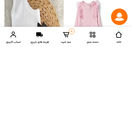
0
خانه
دسته بندی
سبد خرید
هزینه های باربری
حساب کاربری
Compare Products
2. Ürüne %2 İndirim
BAHNUR
DeFacto
دامن دخترانه پوپلین قرمز
ست دامن کوتاه نوزادی/کودک،
G9996A5/RD282
ست تاپ و پایین‌تنه
START COMPARE !
Clean All
(19)
(12)
تومــــــان
تومــــــان
1,957,000
3,300,000
مشاهده
مشاهده