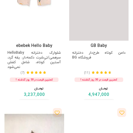
ebebek Hello Baby
GB Baby
دامن کوتاه طرح‌دار دخترانه
شلوارک دخترانه HelloBaby
فروشگاه BG
سرهمی/تی‌شرت دکمه‌دار، یقه گرد،
آستین کوتاه، شامل کفش
نمی‌شود
(7)
(11)
کمترین قیمت در 30 روز گذشته !
کمترین قیمت در 30 روز گذشته !
تومــــــان
تومــــــان
3,237,000
4,947,000
مشاهده
مشاهده