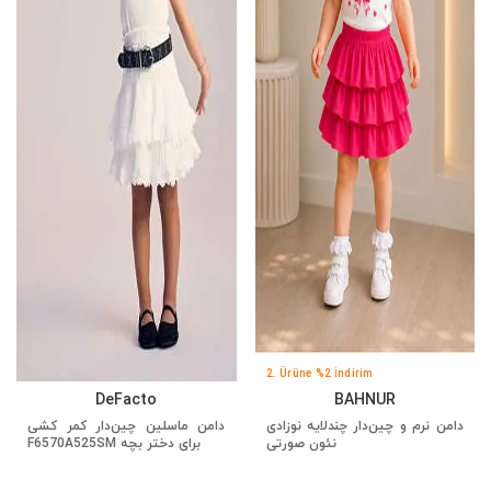
2. Ürüne %2 İndirim
DeFacto
BAHNUR
دامن نرم و چین‌دار چندلایه نوزادی
دامن ماسلین چین‌دار کمر کشی
نئون صورتی
برای دختر بچه F6570A525SM