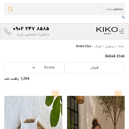
0902 247 8585
مشاوره تخصصی خرید
خانه
ترندویل
کودک
Bebek Etek
Bebek Etek
فیلتر
1,294 یافت شد