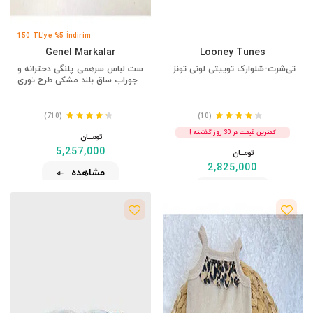
150 TL'ye %5 İndirim
Genel Markalar
Looney Tunes
تی‌شرت-شلوارک توییتی لونی تونز
ست لباس سرهمی پلنگی دخترانه و
جوراب ساق بلند مشکی طرح توری
(710)
(10)
کمترین قیمت در 30 روز گذشته !
تومــــــان
5,257,000
تومــــــان
2,825,000
مشاهده
مشاهده