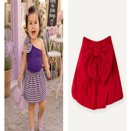
DeFacto
ebebek Hello Baby
تی‌شرت/شلوارک دخترانه
ست دو تکه تی‌شرت آستین کوتاه
HelloBaby با طرح قلب، دکمه‌دار،
طرح‌دار و دامن توتو برای دختر بچه
یقه گرد، آستین کوتاه، کمر کشی
E8463A525SM
(32)
(6)