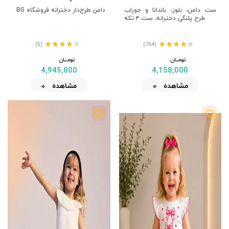
ست دامن، بلوز، باندانا و جوراب
دامن طرح‌دار دخترانه فروشگاه BG
طرح پلنگی دخترانه، ست ۴ تکه
(5)
(764)
تومــــــان
تومــــــان
4,945,000
4,158,000
مشاهده
مشاهده