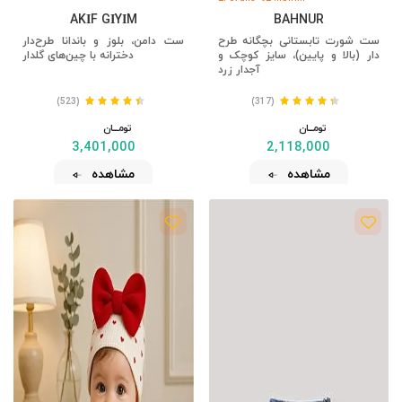
AKİF GİYİM
BAHNUR
ست شورت تابستانی بچگانه طرح
ست دامن، بلوز و باندانا طرح‌دار
دار (بالا و پایین)، سایز کوچک و
دخترانه با چین‌های گلدار
آجدار زرد
(523)
(317)
تومــــــان
تومــــــان
3,401,000
2,118,000
مشاهده
مشاهده