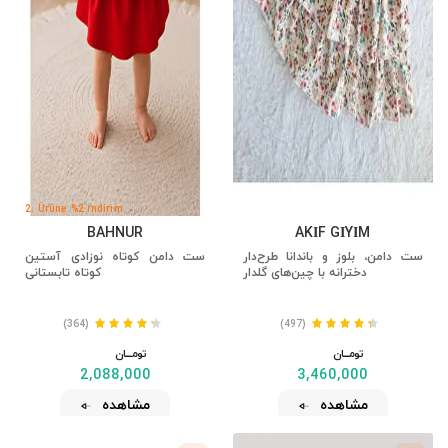
2. Ürüne %2 İndirim
BAHNUR
AKİF GİYİM
ست دامن، بلوز و باندانا طرح‌دار
ست دامن کوتاه نوزادی آستین
دخترانه با چین‌های گلدار
کوتاه تابستانی
(364)
(497)
تومــــــان
تومــــــان
2,088,000
3,460,000
مشاهده
مشاهده