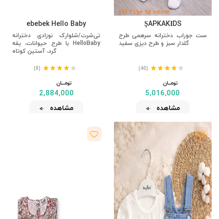
150 TL'ye %5 İndirim
ebebek Hello Baby
ŞAPKAKİDS
ست جوراب دخترانه سرهمی طرح
تی‌شرت/شلوارک نوزادی دخترانه
گلدار سبز و طرح دیزی سفید
HelloBaby با طرح حیوانات، یقه
گرد، آستین کوتاه
(8)
(40)
تومــــــان
تومــــــان
2,884,000
5,016,000
مشاهده
مشاهده