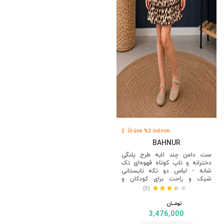
2. Ürüne %2 İndirim
2. Ürüne %2 İndirim
BAHNUR
BAHNUR
ست دامن چند لایه طرح پلنگی
ست دامن کوتاه نوزادی قهوه‌ای،
دخترانه و تاپ کوتاه قهوه‌ای تک
ست تاپ و پایین‌تنه
شانه - لباس دو تکه تابستانی
شیک و راحت برای کودکان و
نوزادان
(43)
(5)
تومــــــان
تومــــــان
2,091,000
3,476,000