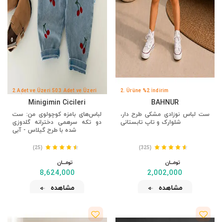
2 Adet ve Üzeri 50
3 Adet ve Üzeri
2. Ürüne %2 İndirim
TL İndirim
100 TL İndirim
Minigimin Cicileri
BAHNUR
ست لباس نوزادی مشکی طرح دار،
لباس‌های بامزه کوچولوی من: ست
شلوارک و تاپ تابستانی
دو تکه سرهمی دخترانه گلدوزی
شده با طرح گیلاس - آبی
(25)
(325)
تومــــــان
تومــــــان
8,624,000
2,002,000
مشاهده
مشاهده