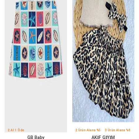
2 Al 1 Öde
2 Ürün Alana %5
3 Ürün Alana %8
İndirim
İndirim
GB Baby
AKİF GİYİM