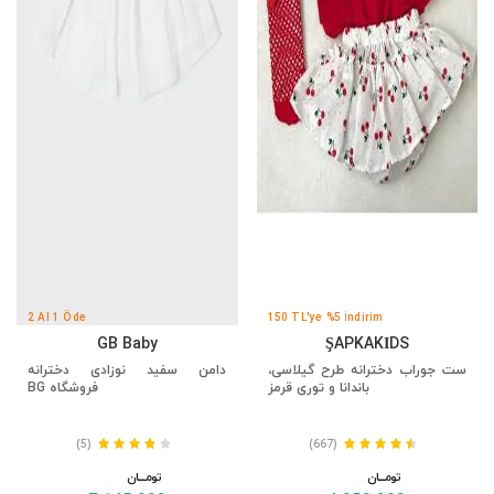
2 Al 1 Öde
150 TL'ye %5 İndirim
GB Baby
ŞAPKAKİDS
ست جوراب دخترانه طرح گیلاسی،
دامن سفید نوزادی دخترانه
باندانا و توری قرمز
فروشگاه BG
(5)
(667)
تومــــــان
تومــــــان