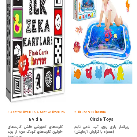
3 Adet ve Üzeri 15
4 Adet ve Üzeri 25
2. Ürüne %10 İndirim
TL İndirim
TL İndirim
a v d a
Circle Toys
زیرانداز بازی روی آب، تامی تایم
کارت‌های آموزشی فلش کارت‌های
(همراه با گزارش آزمایش)
«اولین کارت‌های کودک من» از برند
«دی‌توی»