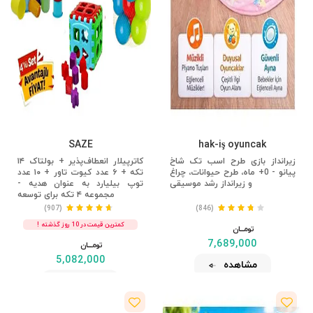
SAZE
hak-iş oyuncak
زیرانداز بازی طرح اسب تک شاخ
کاترپیلار انعطاف‌پذیر + بولتاک ۱۴
پیانو - 0+ ماه، طرح حیوانات، چراغ
تکه + ۶ عدد کیوت تاور + ۱۰ عدد
و زیرانداز رشد موسیقی
توپ بیلیارد به عنوان هدیه -
مجموعه ۴ تکه برای توسعه
(907)
(846)
کمترین قیمت در 10 روز گذشته !
تومــــــان
7,689,000
تومــــــان
5,082,000
مشاهده
مشاهده