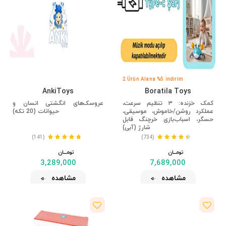
2 Ürün Alana %5 İndirim
AnkiToys
Boratila Toys
کمک خزنده: ۳ تنظیم سرعت،
عروسک‌های انگشتی انسان و
عملکرد روشن/خاموش، موسیقی،
حیوانات (20 تکه)
حسگر، اسباب‌بازی خرچنگ قابل
شارژ (آبی)
(141)
(734)
تومــــــان
تومــــــان
3,289,000
7,689,000
مشاهده
مشاهده