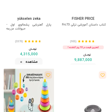
yükselen zeka
FISHER PRICE
کتاب داستان آموزشی ترکی Frc73
پازل آهنربایی پشمالوی اول -
حیوانات مزرعه
(3370)
(905)
کمترین قیمت در 10 روز گذشته !
تومــــــان
4,315,000
تومــــــان
9,887,000
مشاهده
مشاهده