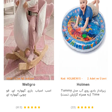
2000 TL'ye %5 İndirim
Kod: HOLMEN15 -
2 Adet ve Üzeri
Sepette %15 İndirim
75 TL İndirim
Wellgro
Holmen
زیرانداز بادی روی آب مدل Tummy
اسب اسباب بازی گهواره ای، قو
Time (به همراه گزارش تست)
چوبی گهواره ای
(613)
(23)