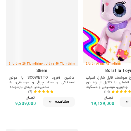
3. Ürüne 20 TL İndirim
4. Ürüne 40 TL İndirim
2 Ürün Alana %5 İndirim
Shem
Boratila Toy
هوشمند قابل شارژ: اسباب
ماشین آفرود SCOWETTO با موتور
تعاملی با کنترل از راه دور
اصطکاکی و صدا، چراغ و موسیقی، ۱۸
جادویی، موسیقی و حسگرها
سانتی‌متر، درهای بازشونده.
(7)
(14)
تومــــــان
تومــــــان
مشاهده
9,339,000
19,129,000