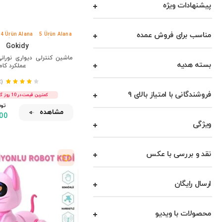
پیشنهادات ویژه
دمپاور
مرکز خرید دپومیکس
مناسب برای فروش عمده
4 Ürün Alana
5 Ürün Alana
%3 İndirim
%4 İndirim
اسباب‌بازی‌های دیکی
Gokidy
ماشین کنترلی دیواری نورانی
دنیای اسباب‌بازی دوغان
بسته هدیه
عملکرد کامل،
کامل
(22)
رانده شده
فروشندگانی با امتیاز بالای ۹
کمترین قیمت در 10 روز گذشته !
تومـ
دود
مشاهده
00
سنسوری مارکت
ویژگی
دینگو
EN SIGA
نقد و بررسی با عکس
اسباب‌بازی‌های ارجان
ارسال رایگان
فضیلت
ارزی
محصولات با ویدیو
فیات / توفاش