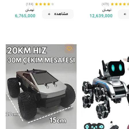
(184)
(473)
تومــــــان
تومــــــان
مشاهده
6,765,000
12,639,000