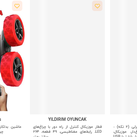
s
YILDIRIM OYUNCAK
مجموعه ماشین سپردار کنترلی (۲ تکه) –
قطار موزیکال کنترل از راه دور با چراغ‌های
ماشین بدلکار
دار، موزیکال،
LED، رابط‌های مغناطیسی، ۴۹ قطعه، ۲۶۴
چراغ
ل شارژ با USB
سانتی‌متر