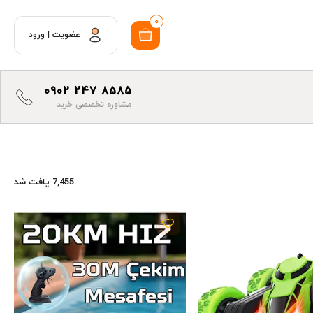
0
عضویت
|
ورود
0902 247 8585
مشاوره تخصصی خرید
7,455 یافت شد