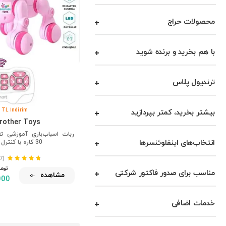
فورزا
محصولات حراج
عمومی
اعتماد
با هم بخرید و برنده شوید
اسباب‌بازی‌های هاک ایش
هالی
ترندیول پلاس
بال‌های شگفت‌انگیز
همه چیز مورد نیاز است
 TL İndirim
بیشتر بخرید، کمتر بپردازید
اچ جی
rother Toys
خانه
ربات اسباب‌بازی آموزشی ت
انتخاب‌های اینفلوئنسرها
30 کاره با کنترل از راه دور، گربه
هیدر
(507)
ایمجین‌اکس
تومـــ
مناسب برای صدور فاکتور شرکتی
مشاهده
000
اینتر
جیپ
خدمات اضافی
کارسان