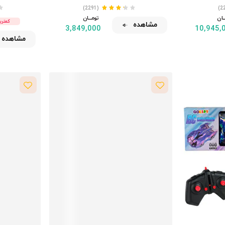
(2291)
ـــان
تومــــــان
کمترین قی
مشاهده
3,849,000
10,945,
مشاهده