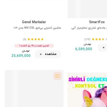
Genel Markalar
SmartFox
جاده‌ای شارژی تمام‌عیار آبی
ماشین کنترلی بی‌ام‌و M4 CSL مدل ۱:۱۶
(6)
(278)
تومــــــان
کمترین قیمت در 10 روز گذشته !
6,589,000
تومــــــان
مشاهده
25,609,000