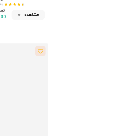
(114)
نیاز
تومـــ
مشاهده
نیکو
000
طعم‌های نوستالژیک
نوبوتیک
نصب شده
آفرود
خیابان اسباب‌بازی
پلنگ
پلنگ
گشت پنجه
پیکولو موندی
پلی
رستار
ریلکس