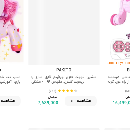
6000 TL'ye 200
s
PAKİTO
B
عاملی هوشمند
ماشین کوچک فلزی چراغ‌دار قابل شارژ با
اسب تک شاخ 
ریموت کنترل، مقیاس ۱:۶۴ - مشکی
بازی آموزشی 
(236)
ـــان
تومــــــان
مشاهده
مشاهده
7,689,000
16,499,