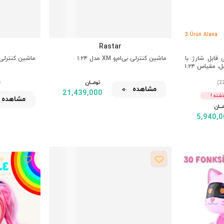
3 Ürün Alana
%2 İndirim
Rastar
 قابل شارژ با
ماشین کنترلی بی‌ام‌و XM مدل ۱:۲۴
ماشین کنترلی 
 مقیاس ۱:۲۴
تومــــــان
مشاهده
21,439,000
مشاهده
ـــــان
5,940,0