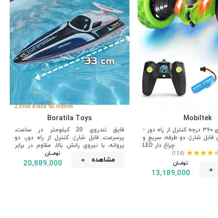
2 Ürün Alana %5 İndirim
Boratila Toys
Mobiltek
ماشین بدلکاری ۳۶۰ درجه کنترل از راه دور -
قایق تندروی 20 کیلومتر در ساعت،
قابل شارژ، دو طرفه، سریع و
پرسرعت، قابل شارژ، کنترل از راه دور، دو
چراغ دار LED
پروانه، با نیروی رانش بالا، مقاوم در برابر
تومــــــان
ضربه
(124)
مشاهده
تومــــــان
20,889,000
13,189,000