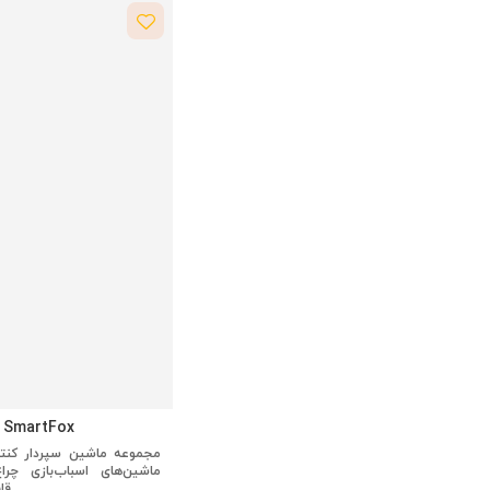
اسباب‌بازی‌های کارسان
اسباب‌بازی معتمد
بچه‌ها
ال سی وایکیکی
لیدوری
بیایید کودک باشیم
خانه لوا
لیسینیا
مایستو
مگا
مرسدس
میا
میگروس
SmartFox
موفی بیبی
ماشین‌های اسباب‌بازی چراغ‌
اسباب‌بازی‌های نکو
قاب