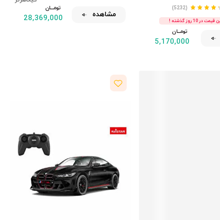
گیگاهرتز
تومــــــان
(5232)
مشاهده
28,369,000
مت در 10 روز گذشته !
تومــــــان
5,170,000