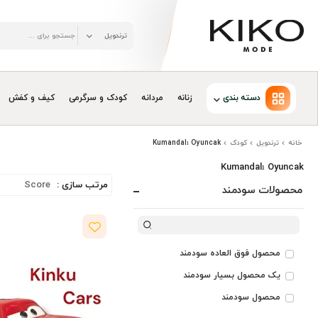
دسته بندی
زنانه
مردانه
کودک و سرگرمی
کیف و کفش
خانه
ترندویل
کودک
Kumandalı Oyuncak
Kumandalı Oyuncak
مرتب سازی :
محصولات سودمند
محصول فوق العاده سودمند
یک محصول بسیار سودمند
محصول سودمند