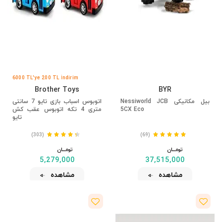
6000 TL'ye 200 TL İndirim
Brother Toys
BYR
بیل مکانیکی Nessiworld JCB
اتوبوس اسباب بازی تایو 7 سانتی
5CX Eco
متری 4 تکه اتوبوس عقب کش
تایو
(303)
(69)
تومــــــان
تومــــــان
5,279,000
37,515,000
مشاهده
مشاهده