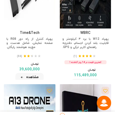
Time&Tech
WBRC
پهپاد W12 با برد ۴ کیلومتر و
پهپاد کنترل از راه دور R08 با
قابلیت بلند کردن اجسام، دفترچه
صفحه نمایش، شامل هدست و
راهنمای کاربر ترکی و GPS.
مچ‌بند هوشمند رایگان.
(84)
(1)
کمترین قیمت در 14 روز گذشته !
تومــــــان
39,600,000
تومــــــان
115,489,000
مشاهده
مشاهده