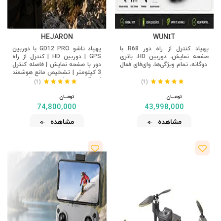
HEJARON
WUNİT
پهپاد کنترل از راه دور R68 با
پهپاد تاشو GD12 PRO با دوربین
صفحه نمایش، دوربین HD، باتری
GPS | دوربین HD | کنترل از راه
دوگانه، تمام ویژگی‌ها، وای‌فای فعال
دور با صفحه نمایش | فاصله کنترل
3 کیلومتر | تشخیص مانع هوشمند
| بازگشت خودکار به خانه | پهپاد
(1)
(1)
حرفه ای
تومــــــان
تومــــــان
74,800,000
43,998,000
مشاهده
مشاهده