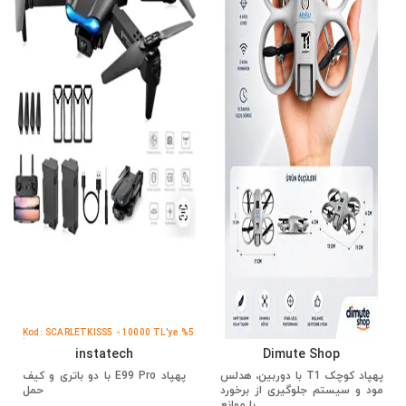
Kod: SCARLETKISS5 - 10000 TL'ye %5
İndirim
instatech
Dimute Shop
پهپاد کوچک T1 با دوربین، هدلس
پهپاد E99 Pro با دو باتری و کیف
مود و سیستم جلوگیری از برخورد
حمل
با موانع