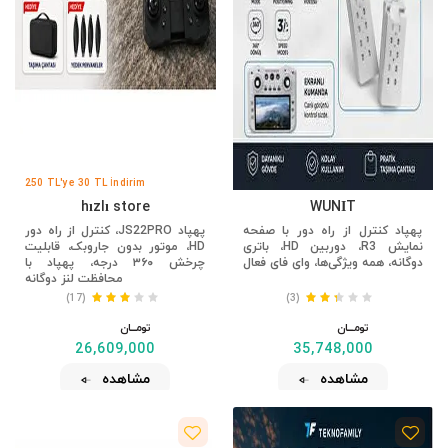
250 TL'ye 30 TL İndirim
hızlı store
WUNİT
پهپاد کنترل از راه دور با صفحه
پهپاد JS22PRO، کنترل از راه دور
نمایش R3، دوربین HD، باتری
HD، موتور بدون جاروبک، قابلیت
دوگانه، همه ویژگی‌ها، وای فای فعال
چرخش ۳۶۰ درجه، پهپاد با
محافظت لنز دوگانه
(17)
(3)
تومــــــان
تومــــــان
26,609,000
35,748,000
مشاهده
مشاهده