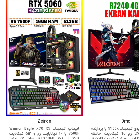
50000 TL'ye 500 TL İndirim
Zeiron
Dmc
کامپیوتر رومیزی گیمینگ N155x با پردازنده
لپ‌تاپ گیمینگ Warrior Eagle X70 R5
Core i5 2400، رم 16 گیگابایت، حافظه
7500F با ۱۶ گیگابایت رم و ۵۱۲ گیگابایت
SSD 256 گیگابایت، رم 4 گیگابایت R7240،
SSD از نوع RTX5060، سایز ۲۷ اینچ،