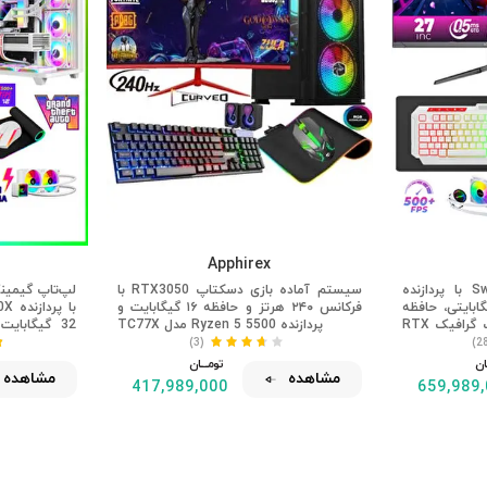
Apphirex
لپ‌تاپ گیمینگ Sword X55 با پردازنده
سیستم آماده بازی دسکتاپ RTX3050 با
Ryzen ، رم ۳۲ گیگابایتی، حافظه
فرکانس ۲۴۰ هرتز و حافظه ۱۶ گیگابایت و
SSD یک ترابایتی M.2، کارت گرافیک RTX
پردازنده Ryzen 5 5500 مدل TC77X
5060 با ظرفیت ۸ گیگابایت و نمایشگر ۲۷
(3)
۳ هرتز.
ف
ـان
تومــــــان
مشاهده
مشاهده
417,989,000
659,989