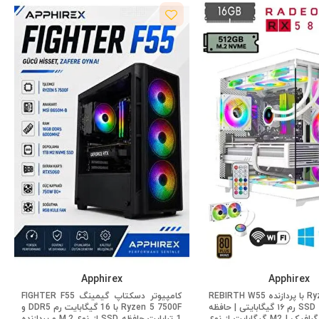
Apphirex
Apphirex
REBIRTH W55 با پردازنده Ryzen 5 5500 |
کامپیوتر دسکتاپ گیمینگ FIGHTER F55
رم ۱۶ گیگابایتی | حافظه SSD با ظرفیت ۵۱۲
Ryzen 5 7500F با 16 گیگابایت رم DDR5 و