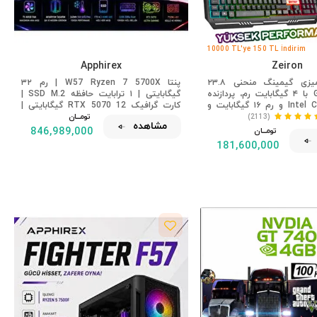
10000 TL'ye 150 TL İndirim
Apphirex
Zeiron
کامپیوتر رومیزی گیمینگ منحنی ۲۳.۸
پنتا W57 Ryzen 7 5700X | رم ۳۲
اینچی GT740 با ۴ گیگابایت رم، پردازنده
گیگابایتی | ۱ ترابایت حافظه SSD M.2 |
Intel Core i5 3470 و رم ۱۶ گیگابایت و
کارت گرافیک RTX 5070 12 گیگابایتی |
۲۵۶ گیگابایت SSD با پردازنده گرافیکی
تومــــــان
کامپیوتر بازی رومیزی سفید با خنک‌کننده
(2113)
مشاهده
RX44
مایع
تومــــــان
846,989,000
181,600,000