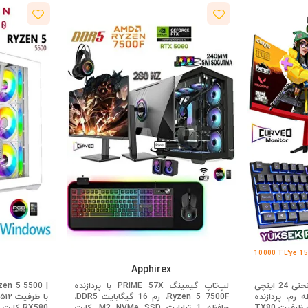
10000 TL'ye 15
Apphirex
کامپیوتر رومیزی گیمینگ منحنی 24 اینچی
لپ‌تاپ گیمینگ PRIME 57X با پردازنده
حافظه رم، پردازنده
Ryzen 5 7500F، رم 16 گیگابایت DDR5،