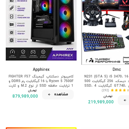
Apphirex
Dmc
N231 (GTA 5) i5 3470، 1 گیگابایت رم،
کامپیوتر دسکتاپ گیمینگ FIGHTER F57
500 گیگابایت هارد دیسک، 256 گیگابایت
Ryzen 5 7500F با 16 گیگابایت رم DDR5 و
SSD، 4 گیگابایت GT740، کامپیوتر بازی
1 ترابایت حافظه SSD از نوع M.2 و کارت
نی 24 اینچی 100 هرتز
تومــــــان
گرافیک RTX5070 با 12 گیگابایت حافظه
(292)
مشاهده
داخلی
تومــــــان
879,989,000
219,989,000