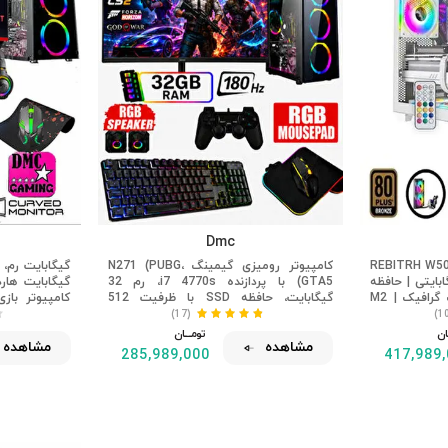
Dmc
REBITRH  با پردازنده Ryzen 5 5500 |
کامپیوتر رومیزی گیمینگ N271 (PUBG،
6
ابایتی | حافظه SSD یک ترابایتی
GTA5) با پردازنده i7 4770s، رم 32
M2 | کارت گرافیک RX580 8 گیگابایتی |
گیگابایت، حافظه SSD با ظرفیت 512
نک‌کننده مایع
گیگابایت از نوع M2، کارت گرافیک 8
رومیزی منح
(17)
گیگابایت RX580، صفحه نمایش 24 اینچی
ـان
تومــــــان
مشاهده
مشاهده
180 هرتز
285,989,000
417,989