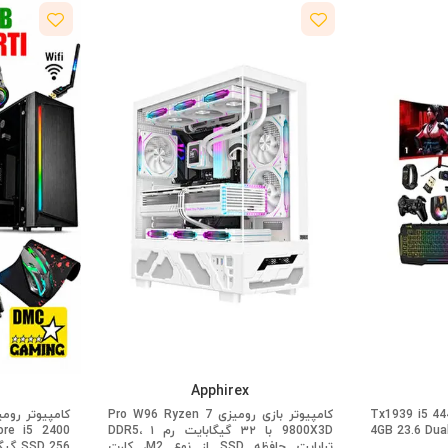
Apphirex
Tx1939 i5 4
کامپیوتر بازی رومیزی Pro W96 Ryzen 7
4GB 23.6 Dua
9800X3D با ۳۲ گیگابایت رم DDR5، ۱
ترابایت حافظه SSD از نوع M2، کارت