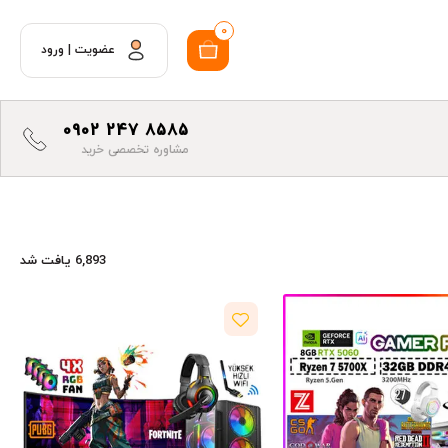
0
عضویت
|
ورود
0902 247 8585
مشاوره تخصصی خرید
6,893 یافت شد