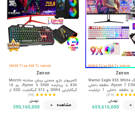
30000 TL'ye 300 TL İndirim
50000 TL'ye 500 TL İndirim
Zeiron
Zeiron
لپ‌تاپ گیمینگ Warrior Eagle X55 White
کامپیوتر بازی منحنی پیش ساخته Mostro
با پردازنده Ryzen 7 5700X، حافظه داخلی
X30 با پردازنده Ryzen 5 5500، رم 16
32 گیگابایت و حافظه داخلی 1 ترابایت،
گیگابایتی DDR4 و 512 گیگابایت SSD از
کارت گرافیک M.2 RTX5060، سایز 27 اینچ،
نوع RTX3050، سایز 24 اینچ
(92)
(215)
رکانس 240 هرتز و سیستم خنک‌کننده
تومــــــان
تومــــــان
مشاهده
مایع
390,160,000
659,616,000