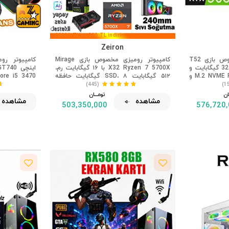
30000 TL'ye 300 TL İndirim
Zeiron
کیت خنک‌کننده مایع مخصوص بازی T52
کامپیوتر رومیزی مخصوص بازی Mirage
Ryzen 7 5700X با ظرفیت 32 گیگابایت و
X32 Ryzen 7 5700X با ۱۶ گیگابایت رم،
1 ترابایت حافظه M.2 NVME RTX 5060 و
۵۱۲ گیگابایت SSD، ۸ گیگابایت حافظه
متر
RTX5060 و خنک‌کننده مایع
(445)
ـان
تومــــــان
مشاهده
مشاهده
503,350,000
576,720