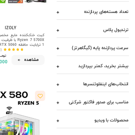
انویدیا جی‌فورس RTX 5080
تعداد هسته‌های پردازنده
انویدیا جی‌فورس RTX 5090
انویدیا جیفورس RTX3060
IZOLY
ترندیول پلاس
سرعت پردازنده پایه (گیگاهرتز)
ظرفیت 240 میلی‌
(15)
تومـــــ
مشاهده
,000
بیشتر بخرید، کمتر بپردازید
انتخاب‌های اینفلوئنسرها
مناسب برای صدور فاکتور شرکتی
محصولات با ویدیو