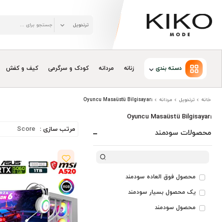
دسته بندی
زنانه
مردانه
کودک و سرگرمی
کیف و کفش
خانه
ترندویل
مردانه
Oyuncu Masaüstü Bilgisayarı
Oyuncu Masaüstü Bilgisayarı
مرتب سازی :
محصولات سودمند
محصول فوق العاده سودمند
یک محصول بسیار سودمند
محصول سودمند