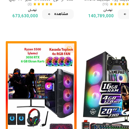
1 اینچی
خنک‌کننده مایع ۲۴۰ هرتز و DDR5
(2)
(15)
تومــــــان
تومــــــان
مشاهده
673,630,000
140,789,000