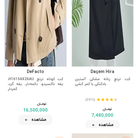
DeFacto
Daçem Hira
کت ترنچ زنانه مشکی آستین
کت کوتاه ترنچ H1615AX26AU،
بادکنکی با کمر کشی
یقه تاکسیدو، دکمه‌دار، یقه گرد،
کمردار
(5915)
تومــــــان
تومــــــان
16,500,000
7,480,000
مشاهده
مشاهده