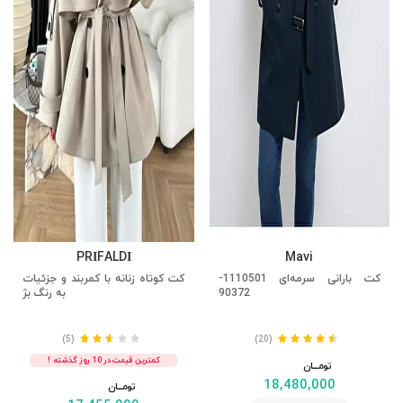
PRİFALDİ
Mavi
کت بارانی سرمه‌ای 1110501-
کت کوتاه زنانه با کمربند و جزئیات
90372
به رنگ بژ
(5)
(20)
کمترین قیمت در 10 روز گذشته !
تومــــــان
18,480,000
تومــــــان