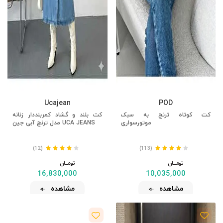
Ucajean
POD
کت کوتاه ترنچ به سبک
کت بلند و گشاد کمربنددار زنانه
موتورسواری
UCA JEANS مدل ترنچ آبی جین
(12)
(113)
تومــــــان
تومــــــان
16,830,000
10,035,000
مشاهده
مشاهده