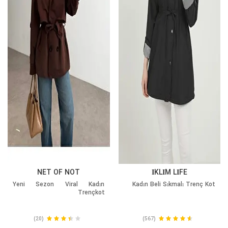
NET OF NOT
İKLİM LİFE
Yeni Sezon Viral Kadın
Kadın Beli Sıkmalı Trenç Kot
Trençkot
(20)
(567)