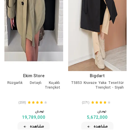
Ekim Store
Bigdart
Rüzgarlık Detaylı Kuşaklı
T5853 Kruvaze Yaka Tesettür
Trençkot
Trençkot - Siyah
(258)
(271)
تومــــــان
تومــــــان
19,789,000
5,672,000
مشاهده
مشاهده