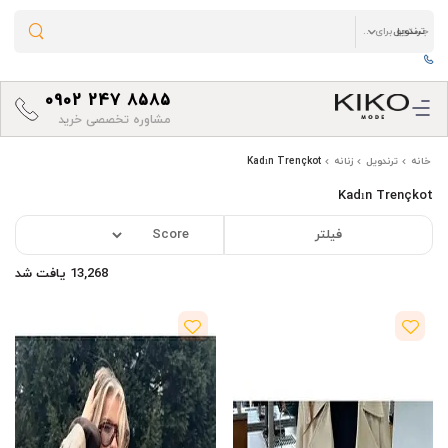
0902 247 8585
مشاوره تخصصی خرید
خانه
ترندویل
زنانه
Kadın Trençkot
Kadın Trençkot
فیلتر
13,268 یافت شد