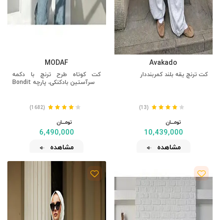
MODAF
Avakado
کت ترنچ یقه بلند کمربنددار
کت کوتاه طرح ترنچ با دکمه
سرآستین بادکنکی، پارچه Bondit
(1682)
(13)
تومــــــان
تومــــــان
6,490,000
10,439,000
مشاهده
مشاهده