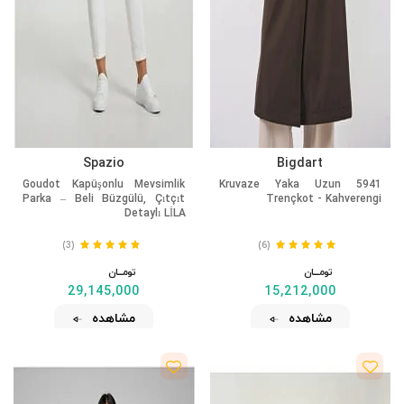
Spazio
Bigdart
Goudot Kapüşonlu Mevsimlik
5941 Kruvaze Yaka Uzun
Parka – Beli Büzgülü, Çıtçıt
Trençkot - Kahverengi
Detaylı LİLA
(3)
(6)
تومــــــان
تومــــــان
29,145,000
15,212,000
مشاهده
مشاهده