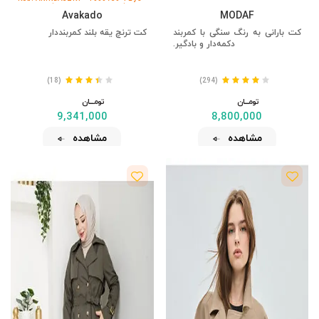
TL'ye %5 İndirim
%15 İndirim
Avakado
MODAF
کت بارانی به رنگ سنگی با کمربند
کت ترنچ یقه بلند کمربنددار
دکمه‌دار و بادگیر.
(18)
(294)
تومــــــان
تومــــــان
9,341,000
8,800,000
مشاهده
مشاهده