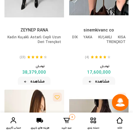
ZEYNEP RANA
sinemkivanc co
Kadın Kuşaklı Astarlı Cepli Uzun
DİK YAKA KUŞAKLI KISA
Deri Trençkot
TRENÇKOT
(23)
(4)
تومــــــان
تومــــــان
38,379,000
17,600,000
مشاهده
مشاهده
0
خانه
دسته بندی
سبد خرید
هزینه های باربری
حساب کاربری