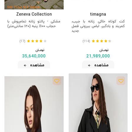
500 TL'ye %10 İndirim
Zeneva Collection
timagna
کت کوتاه خاکی زنانه با جیب،
مشکی - پالتو زنانه تمام‌پوش با
کمربند و بادگیر، لباس بیرونی فصل
حجاب ۱۰۰٪ پنبه (۱۲۰ سانتی‌متر)
جدید
(17)
(114)
تومــــــان
تومــــــان
35,640,000
21,989,000
مشاهده
مشاهده