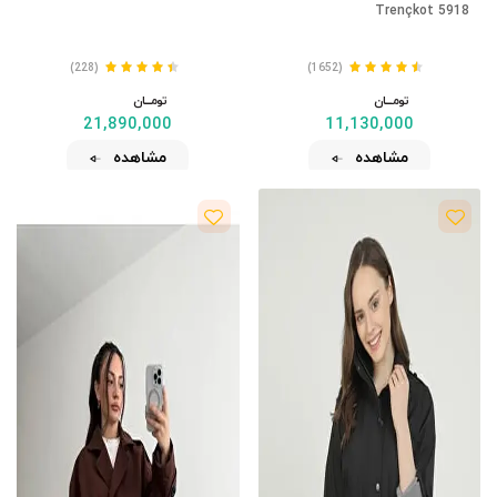
Trençkot 5918
(228)
(1652)
تومــــــان
تومــــــان
21,890,000
11,130,000
مشاهده
مشاهده