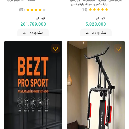
بارفیکس، میله بارفیکس.
(55)
(16)
تومــــــان
تومــــــان
261,789,000
5,823,000
مشاهده
مشاهده