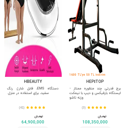
1600 TL'ye 50 TL İndirim
HBEAUTY
HEPİTOP
برج قدرتی چند منظوره ممتاز -
دستگاه EMS، قابل شارژ، رنگ
ایستگاه بارفیکس و دیپ با نیمکت
سفید، برای استفاده در منزل.
وزنه تاشو
(42)
(3)
تومــــــان
تومــــــان
64,900,000
108,350,000