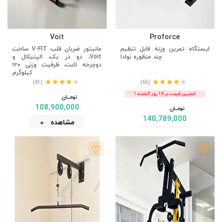
Voit
Proforce
ایستگاه تمرین وزنه قابل تنظیم
مانیتور ضربان قلب V-FIT ساخت
چند منظوره نوادا
Voit، دو در یک، الپتیکال و
دوچرخه ثابت، ظرفیت وزنی ۱۲۰
کیلوگرم
(41)
(65)
کمترین قیمت در 10 روز گذشته !
تومــــــان
108,900,000
تومــــــان
140,789,000
مشاهده
مشاهده