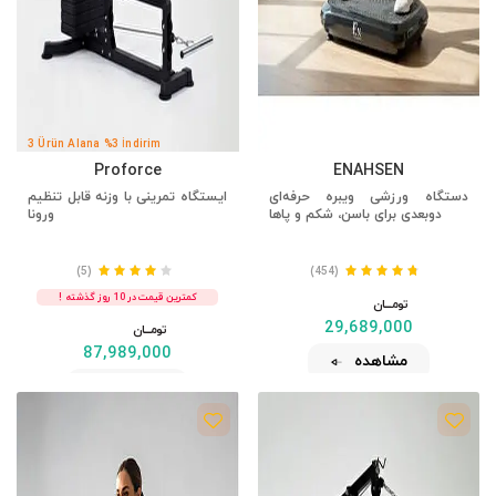
3 Ürün Alana %3 İndirim
Proforce
ENAHSEN
دستگاه ورزشی ویبره حرفه‌ای
ایستگاه تمرینی با وزنه قابل تنظیم
دوبعدی برای باسن، شکم و پاها
ورونا
(5)
(454)
کمترین قیمت در 10 روز گذشته !
تومــــــان
29,689,000
تومــــــان
87,989,000
مشاهده
مشاهده