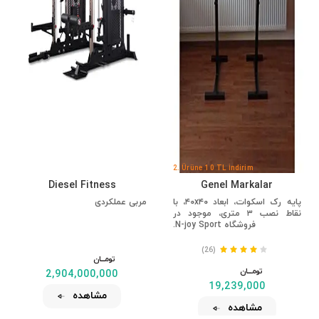
2. Ürüne 10 TL İndirim
Diesel Fitness
Genel Markalar
پایه رک اسکوات، ابعاد ۴۰x۴۰، با
مربی عملکردی
نقاط نصب ۳ متری، موجود در
فروشگاه N-joy Sport.
(26)
تومــــــان
تومــــــان
2,904,000,000
19,239,000
مشاهده
مشاهده