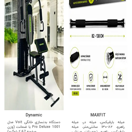
Dynamic
MAXFIT
میله بارفیکس، میله در، میله
دستگاه بدنسازی خانگی Voit مدل
راهرو، ۸۲-۱۳۰ سانتی‌متر، میله
1001 Pro Deluxe با ضمانت (وزن
بارفیکس راهرو، تجهیزات ورزشی
صفحه 67 کیلوگرم)