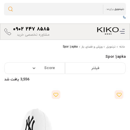
0902 247 8585
مشاوره تخصصی خرید
خانه
ترندویل
ورزش و فضای باز
Spor Şapka
Spor Şapka
فیلتر
3,556 یافت شد