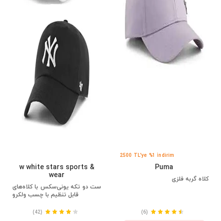
2500 TL'ye %1 İndirim
w white stars sports &
Puma
wear
کلاه گربه فلزی
ست دو تکه یونی‌سکس با کلاه‌های
قابل تنظیم با چسب ولکرو
(42)
(6)