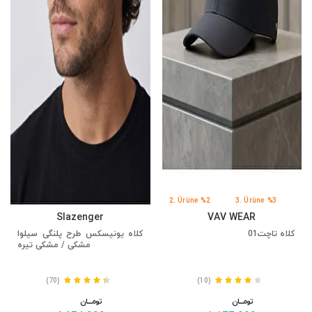
2. Ürüne %2
3. Ürüne %3
İndirim
İndirim
Slazenger
VAV WEAR
کلاه تاچت01
کلاه یونیسکس طرح پلنگی سیلوا
مشکی / مشکی تیره
(70)
(10)
تومــــــان
تومــــــان