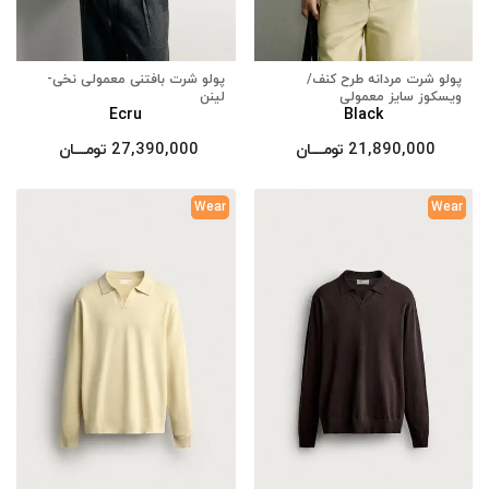
پولو شرت مردانه طرح کنف/
پولو شرت بافتنی معمولی نخی-
ویسکوز سایز معمولی
لینن
Ecru
Black
21,890,000
تومــــــان
27,390,000
تومــــــان
Wear
Wear