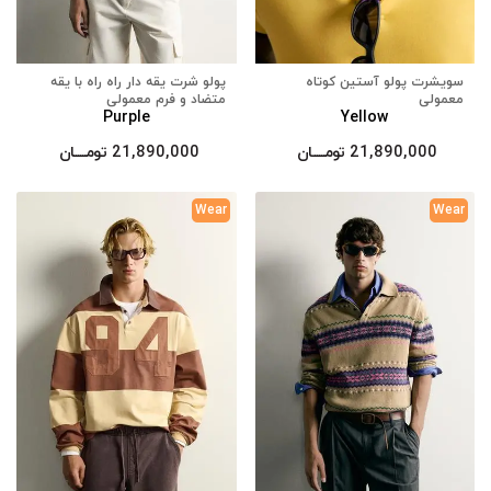
سویشرت پولو آستین کوتاه
پولو شرت یقه دار راه راه با یقه
معمولی
متضاد و فرم معمولی
Purple
Yellow
21,890,000
تومــــــان
21,890,000
تومــــــان
Wear
Wear