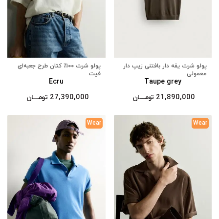
پولو شرت یقه دار بافتنی زیپ دار
پولو شرت ۱۰۰٪ کتان طرح جعبه‌ای
معمولی
فیت
Ecru
Taupe grey
21,890,000
تومــــــان
27,390,000
تومــــــان
Wear
Wear