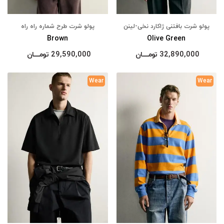
پولو شرت بافتنی ژاکارد نخی-لینن
پولو شرت طرح شماره راه راه
Brown
Olive Green
32,890,000
تومــــــان
29,590,000
تومــــــان
Wear
Wear