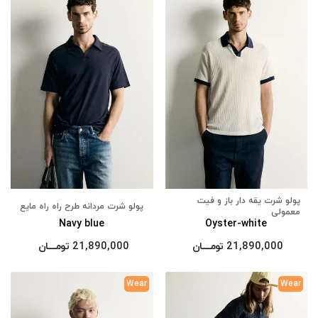
پولو شرت یقه دار باز و فیت
پولو شرت مردانه طرح راه راه مایع
معمولی
Navy blue
Oyster-white
21,890,000
تومــــــان
21,890,000
تومــــــان
Wear
Wear