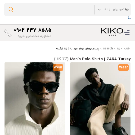
0902 247 8585
مشاوره تخصصی خرید
خانه
زارا
search
پیراهن‌های پولو مردانه | زارا ترکیه
(77 کالا)
Men´s Polo Shirts | ZARA Turkey
Wear
Wear