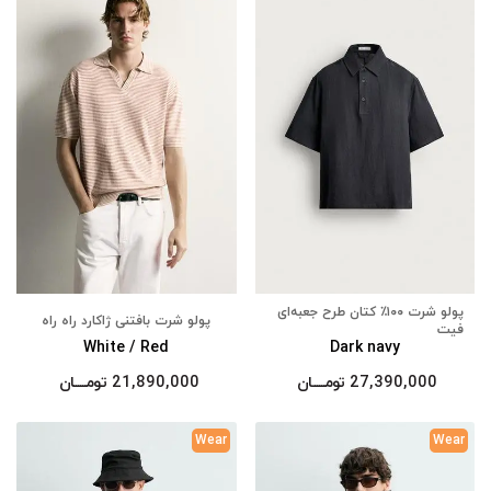
پولو شرت ۱۰۰٪ کتان طرح جعبه‌ای
پولو شرت بافتنی ژاکارد راه راه
فیت
White / Red
Dark navy
27,390,000
تومــــــان
21,890,000
تومــــــان
Wear
Wear