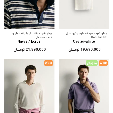
پولو شرت مردانه طرح رترو مدل
پولو شرت یقه دار با بافت باز و
Regular Fit
فیت معمولی
Navys / Ecrus
Oyster-white
19,690,000
تومــــــان
21,890,000
تومــــــان
Wear
به زودی
Wear