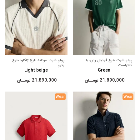
پولو شرت طرح فوتبال رترو با
پولو شرت مردانه طرح ژاکارد طرح
کنتراست
رترو
Light beige
Green
21,890,000
تومــــــان
21,890,000
تومــــــان
Wear
Wear