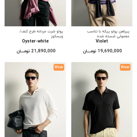
پیراهن پولو پیکه با تناسب
پولو شرت مردانه طرح کنف/
معمولی شسته شده
ویسکوز
Oyster-white
Violet
19,690,000
تومــــــان
21,890,000
تومــــــان
Wear
Wear