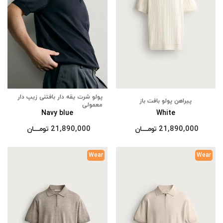
پولو شرت یقه دار بافتنی زیپ دار
پیراهن پولو بافت باز
معمولی
Navy blue
White
21,890,000
تومــــــان
21,890,000
تومــــــان
Wear
Wear