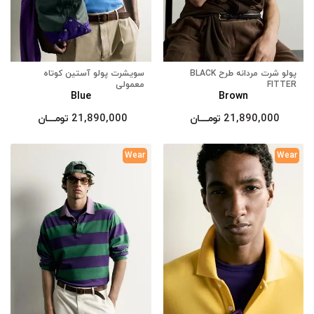
پولو شرت مردانه طرح BLACK
سویشرت پولو آستین کوتاه
FITTER
معمولی
Blue
Brown
21,890,000
تومــــــان
21,890,000
تومــــــان
Wear
Wear