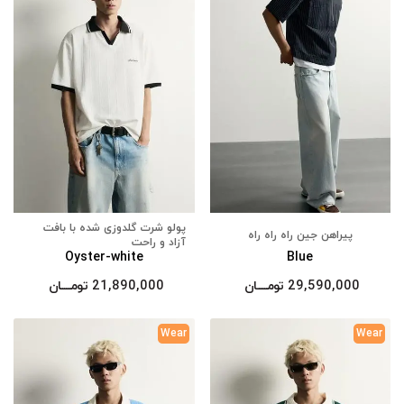
پولو شرت گلدوزی شده با بافت
پیراهن جین راه راه راه
آزاد و راحت
Oyster-white
Blue
29,590,000
تومــــــان
21,890,000
تومــــــان
Wear
Wear