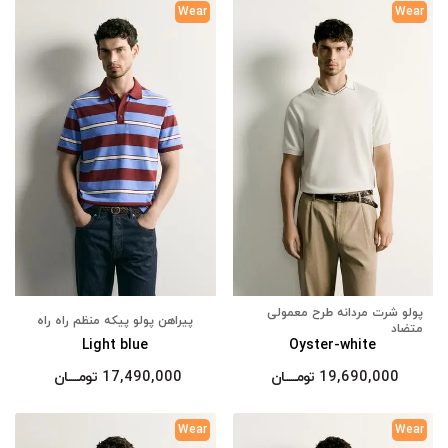
Wear
Wear
پولو شرت مردانه طرح معمولی
پیراهن پولو پیکه منظم راه راه
متضاد
Light blue
Oyster-white
19,690,000
تومــــــان
17,490,000
تومــــــان
Wear
Wear