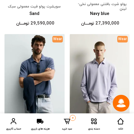
پولو شرت بافتنی معمولی نخی-
سویشرت پولو فیت معمولی سبک
لینن
Sand
Navy blue
27,390,000
تومــــــان
29,590,000
تومــــــان
Wear
Wear
0
پولو شرت بافتنی معمولی فیت
خانه
دسته بندی
سبد خرید
هزینه های باربری
حساب کاربری
سویشرت پولو معمولی فیت
بافت‌دار