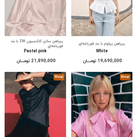
پیراهن ساتن کلکسیون ZW با بند
پیراهن پپلوم با بند قورباغه‌ای
قورباغه‌ای
Pastel pink
White
19,690,000
تومــــــان
21,890,000
تومــــــان
Wear
Wear