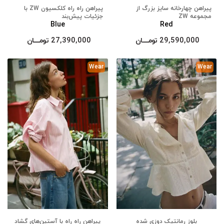
پیراهن چهارخانه سایز بزرگ از
پیراهن راه راه کلکسیون ZW با
مجموعه ZW
جزئیات پیش‌بند
Blue
Red
29,590,000
تومــــــان
27,390,000
تومــــــان
Wear
Wear
بلوز رمانتیک دوزی شده
پیراهن راه راه با آستین‌های گشاد