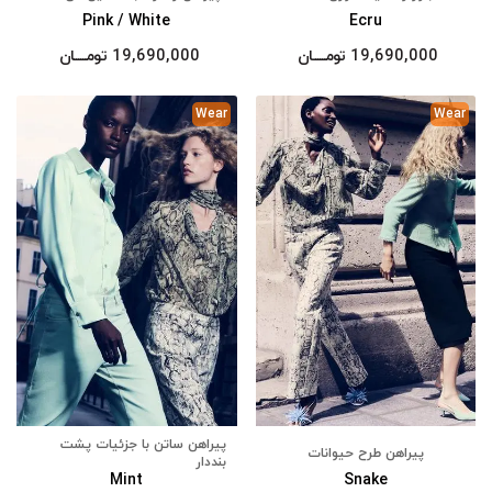
Pink / White
Ecru
19,690,000
تومــــــان
19,690,000
تومــــــان
Wear
Wear
پیراهن ساتن با جزئیات پشت
پیراهن طرح حیوانات
بنددار
Mint
Snake