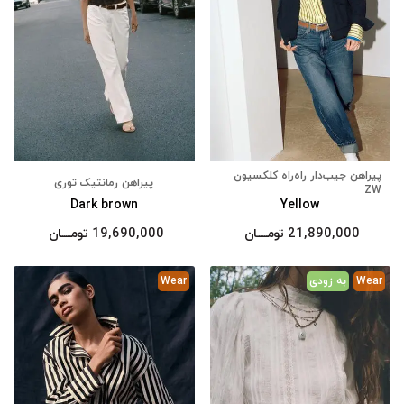
پیراهن جیب‌دار راه‌راه کلکسیون
پیراهن رمانتیک توری
ZW
Dark brown
Yellow
21,890,000
تومــــــان
19,690,000
تومــــــان
Wear
به زودی
Wear