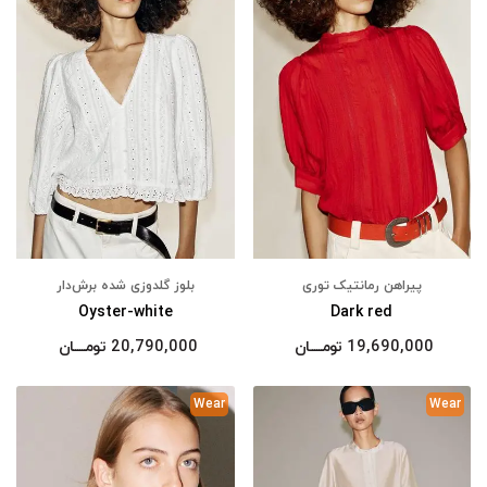
پیراهن رمانتیک توری
بلوز گلدوزی شده برش‌دار
Oyster-white
Dark red
19,690,000
تومــــــان
20,790,000
تومــــــان
Wear
Wear