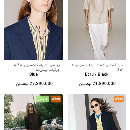
بلوز آستین کوتاه مواج از مجموعه
پیراهن راه راه کلکسیون ZW با
ZW
جزئیات پیش‌بند
Blue
Ecru / Black
21,890,000
تومــــــان
27,390,000
تومــــــان
Wear
Wear
به زودی