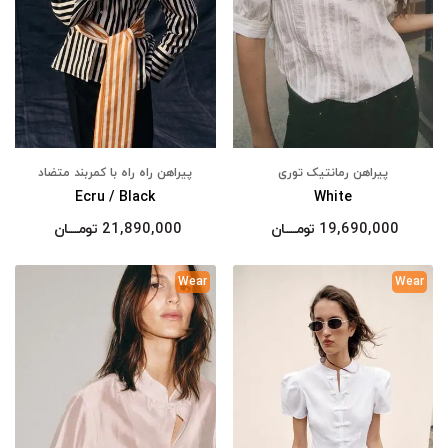
پیراهن رمانتیک توری
پیراهن راه راه با کمربند متضاد
Ecru / Black
White
19,690,000
تومــــــان
21,890,000
تومــــــان
Wear
Wear