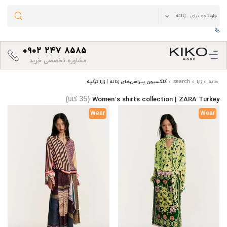
0902 247 8585
مشاوره تخصصی خرید
خانه
زارا
search
کلکسیون پیراهن‌های زنانه | زارا ترکیه
(35 کالا)
Women’s shirts collection | ZARA Turkey
Wear
Wear