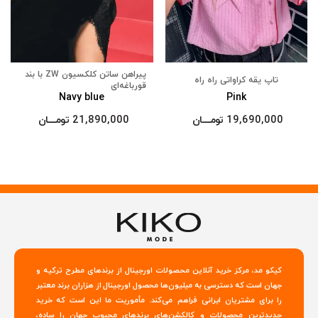
پیراهن ساتن کلکسیون ZW با بند
تاپ یقه کراواتی راه راه
قورباغه‌ای
Navy blue
Pink
19,690,000
تومــــــان
21,890,000
تومــــــان
کیکو مد، مرکز خرید آنلاین محصولات اورجینال از برندهای مطرح ترکیه و
جهان است که دسترسی به میلیون‌ها محصول اورجینال از هزاران برند معتبر
را برای مشتریان ایرانی فراهم می‌کند. مأموریت ما این است که خرید
جدیدترین محصولات و کالکشن‌های برندهای محبوب جهان را ساده،